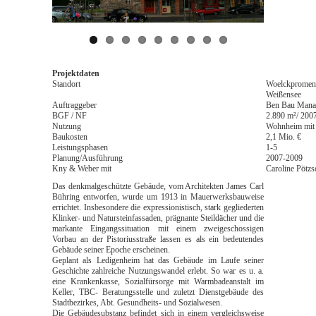
Projektdaten
Standort
Woelckpromenad
Weißensee
Auftraggeber
Ben Bau Man
BGF / NF
2.890 m²/ 200
Nutzung
Wohnheim mit 
Baukosten
2,1 Mio. €
Leistungsphasen
1-5
Planung/Ausführung
2007-2009
Kny & Weber mit
Caroline Pötzs
Das denkmalgeschützte Gebäude, vom Architekten James Carl
Bühring entworfen, wurde um 1913 in Mauerwerksbauweise
errichtet. Insbesondere die expressionistisch, stark gegliederten
Klinker- und Natursteinfassaden, prägnante Steildächer und die
markante Eingangssituation mit einem zweigeschossigen
Vorbau an der Pistoriusstraße lassen es als ein bedeutendes
Gebäude seiner Epoche erscheinen.
Geplant als Ledigenheim hat das Gebäude im Laufe seiner
Geschichte zahlreiche Nutzungswandel erlebt. So war es u. a.
eine Krankenkasse, Sozialfürsorge mit Warmbadeanstalt im
Keller, TBC- Beratungsstelle und zuletzt Dienstgebäude des
Stadtbezirkes, Abt. Gesundheits- und Sozialwesen.
Die Gebäudesubstanz befindet sich in einem vergleichsweise