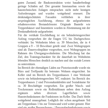
guten Zustand, die Baukonstruktion weist baualterbedingt
geringe Schäden auf. Der gesamte Innenausbau sowie die
haustechnischen Anlagen entsprachen nicht mehr heutigen
Anforderungen und wurden weitgehend erneuert. Die
denkmalgeschützten Fassaden verblieben in ihrer
ursprünglichen Ausführung, ebenso die aufgearbeiteten
erhaltenswerten Bestandsfenster. Originale Bauteile wie
Treppenhäuser und Innentüren wurden in Abstimmung mit der
Denkmalbehörde aufgearbeitet.
Für die vertikale Erschließung ist ein behindertengerechter
Aufzug vorgesehen der die Etagen UG bis Dachgeschoss
verbindet. Im Wohnheim leben ca. 39 Menschen, die in 4
Gruppen a 9 – 10 Bewohner geteilt sind. Zwei Wohngruppen
sind als Dauerwohnplätze vorgesehen, zwei Wohngruppen im
Rahmen des Übergangswohnheims. Die Mischung hat das
Ziel, den Trainingscharakter für die dauerhaft im Wohnheim
lebenden Menschen deutlich zu machen und das soziale Lernen
zu unterstützen.
Im Bereich der ehemaligen Läden zur Pistoriusstraße wurde ein
Büro und Treffpunkt für betreutes Wohnen eingerichtet. Im
Keller sind im Bereich des Treppenhauses 1 eine Werkstatt
sowie ein behindertengerechtes WC realisiert. Im Bereich des
Treppenhauses 2 sind Personalumkleiden und Sozialräume für
ca. 30 Beschäftigte vorgesehen. Ein großer Wasch- und
Trockenraum sowie ein Rollstuhlraum neben dem Aufzug
ergänzen neben diversen Lagerflächen sowie
Haustechnikräumen die Funktionen im Keller. Das Dach bleibt
weitgehend unausgebaut. Lediglich der schon ausgebaute Teil
am Treppenhaus 1 bis zur Trennwand wird weiter genutzt. Hier
sind ein großer Besprechungs- / Personalaufenthalsraum sowie