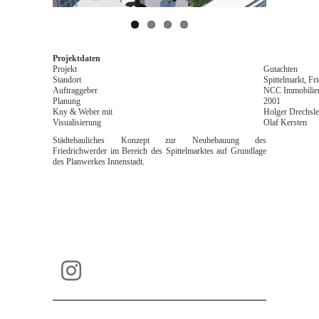
Projektdaten
Projekt
Gutachten
Standort
Spittelmarkt, Fr
Auftraggeber
NCC Immobili
Planung
2001
Kny & Weber mit
Holger Drechsle
Visualisierung
Olaf Kersten
Städtebauliches Konzept zur Neubebauung des
Friedrichwerder im Bereich des Spittelmarktes auf Grundlage
des Planwerkes Innenstadt.